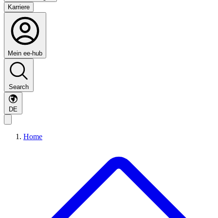
Karriere
Mein ee-hub
Search
DE
Home