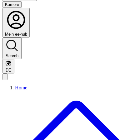
Karriere
Mein ee-hub
Search
DE
Home