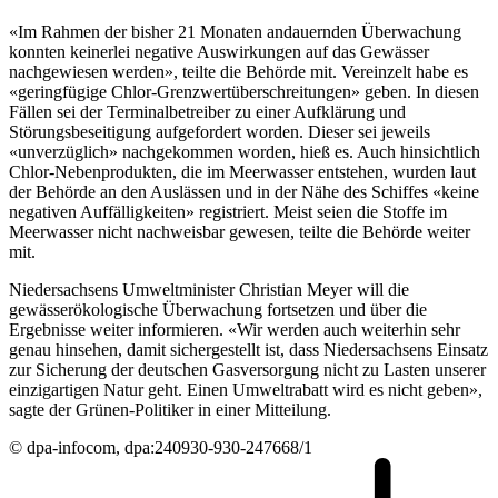
«Im Rahmen der bisher 21 Monaten andauernden Überwachung
konnten keinerlei negative Auswirkungen auf das Gewässer
nachgewiesen werden», teilte die Behörde mit. Vereinzelt habe es
«geringfügige Chlor-Grenzwertüberschreitungen» geben. In diesen
Fällen sei der Terminalbetreiber zu einer Aufklärung und
Störungsbeseitigung aufgefordert worden. Dieser sei jeweils
«unverzüglich» nachgekommen worden, hieß es. Auch hinsichtlich
Chlor-Nebenprodukten, die im Meerwasser entstehen, wurden laut
der Behörde an den Auslässen und in der Nähe des Schiffes «keine
negativen Auffälligkeiten» registriert. Meist seien die Stoffe im
Meerwasser nicht nachweisbar gewesen, teilte die Behörde weiter
mit.
Niedersachsens Umweltminister Christian Meyer will die
gewässerökologische Überwachung fortsetzen und über die
Ergebnisse weiter informieren. «Wir werden auch weiterhin sehr
genau hinsehen, damit sichergestellt ist, dass Niedersachsens Einsatz
zur Sicherung der deutschen Gasversorgung nicht zu Lasten unserer
einzigartigen Natur geht. Einen Umweltrabatt wird es nicht geben»,
sagte der Grünen-Politiker in einer Mitteilung.
© dpa-infocom, dpa:240930-930-247668/1