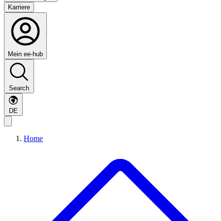
Karriere
Mein ee-hub
Search
DE
Home