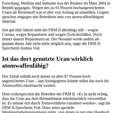
Forschung, Medizin und Industrie war der Reaktor im März 2004 in
Betrieb gegangen. Wegen des zu 93 Prozent hochangereicherten
Urans als Brennstoff war er aber von Anfang an umstritten. Gegner
sprachen entgegen den Betreibern stets von atomwaffenfähigem
Material.
Seit gut fünf Jahren steht der FRM II allerdings still – wegen
Corona, wegen Reparaturen und wegen Zwischenfällen. Noch
immer dauern Reparaturen an. Der Neustart werde anders als
geplant dieses Jahr nicht mehr möglich sein, sagte die FRM II-
Sprecherin Andrea Voit.
Ist das dort genutzte Uran wirklich
atomwaffenfähig?
Der Abfall enthält noch immer zu über 87 Prozent hoch
angereichertes Uran – laut Atomgegnern könnte selbst das noch für
Atomwaffen missbraucht werden.
Dem widersprechen die Betreiber der FRM II. «Es ist nicht richtig,
dass das Uran aus dem Brennelement missbräuchlich verwendbar
ist. Es müsste erst durch Trennverfahren extrahiert werden», sagt die
FRM II-Sprecherin Voit. Dazu seien spezielle
Wiederaufarbeitungsanlagen nötig, von denen es nur eine Handvoll