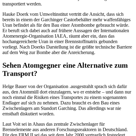
transportiert werden.
Hauke Doerk vom Umweltinstitut vertritt die Ansicht, dass sich
bereits in einem der Garchinger Castorbehälter mehr waffenfähiges
Uran befindet als für den Bau einer Atombombe gebraucht würde.
Er beruft sich dabei auch auf frühere Aussagen der Internationalen
Atomenergie-Organisation IAEA, räumt aber ein, dass das
hochangereicherte Uran in einer Brennstoffmatrix gebunden
vorliegt. Nach Doerks Darstellung ist die größte technische Barriere
auf dem Weg zur Bombe aber die Anreicherung.
Sehen Atomgegner eine Alternative zum
Transport?
Helge Bauer von der Organisation .ausgestrahlt sprach sich dafür
aus, den Atommüll dort einzulagern, wo er entstehe – und dann nur
noch einmal die Risiken eines Transportes zu einem sogenannten
Endlager auf sich zu nehmen. Dazu braucht es den Bau eines
Zwischenlagers am Standort Garching. Das allerdings war nie
ernsthaft diskutiert worden.
Laut Voit sei in Ahaus das zentrale Zwischenlager für
Brennelemente aus anderen Forschungsreaktoren in Deutschland.
Für den FRM II sei das seit dem Jahr 2000 vertraglich festgelegt.