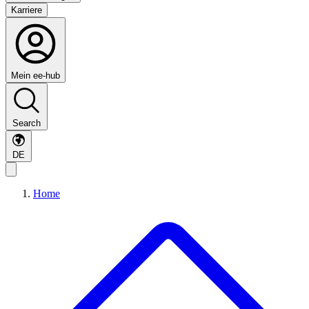
Karriere
Mein ee-hub
Search
DE
Home