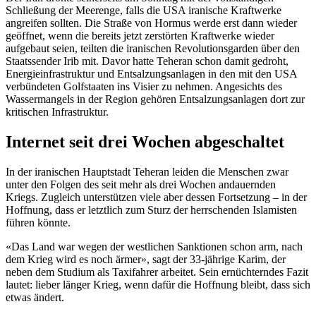
Schließung der Meerenge, falls die USA iranische Kraftwerke
angreifen sollten. Die Straße von Hormus werde erst dann wieder
geöffnet, wenn die bereits jetzt zerstörten Kraftwerke wieder
aufgebaut seien, teilten die iranischen Revolutionsgarden über den
Staatssender Irib mit. Davor hatte Teheran schon damit gedroht,
Energieinfrastruktur und Entsalzungsanlagen in den mit den USA
verbündeten Golfstaaten ins Visier zu nehmen. Angesichts des
Wassermangels in der Region gehören Entsalzungsanlagen dort zur
kritischen Infrastruktur.
Internet seit drei Wochen abgeschaltet
In der iranischen Hauptstadt Teheran leiden die Menschen zwar
unter den Folgen des seit mehr als drei Wochen andauernden
Kriegs. Zugleich unterstützen viele aber dessen Fortsetzung – in der
Hoffnung, dass er letztlich zum Sturz der herrschenden Islamisten
führen könnte.
«Das Land war wegen der westlichen Sanktionen schon arm, nach
dem Krieg wird es noch ärmer», sagt der 33‑jährige Karim, der
neben dem Studium als Taxifahrer arbeitet. Sein ernüchterndes Fazit
lautet: lieber länger Krieg, wenn dafür die Hoffnung bleibt, dass sich
etwas ändert.