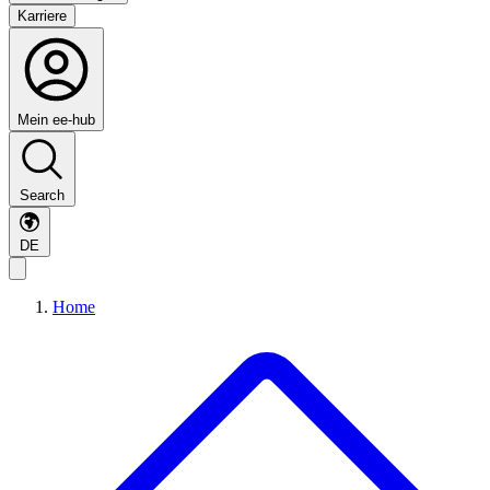
Karriere
Mein ee-hub
Search
DE
Home