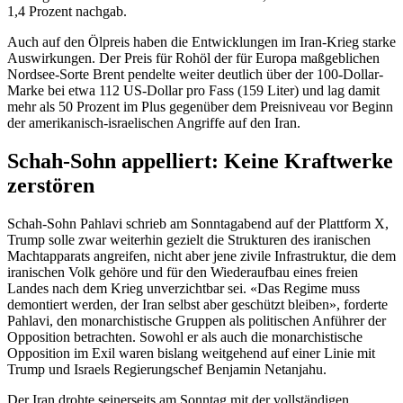
1,4 Prozent nachgab.
Auch auf den Ölpreis haben die Entwicklungen im Iran-Krieg starke
Auswirkungen. Der Preis für Rohöl der für Europa maßgeblichen
Nordsee-Sorte Brent pendelte weiter deutlich über der 100-Dollar-
Marke bei etwa 112 US-Dollar pro Fass (159 Liter) und lag damit
mehr als 50 Prozent im Plus gegenüber dem Preisniveau vor Beginn
der amerikanisch-israelischen Angriffe auf den Iran.
Schah-Sohn appelliert: Keine Kraftwerke
zerstören
Schah-Sohn Pahlavi schrieb am Sonntagabend auf der Plattform X,
Trump solle zwar weiterhin gezielt die Strukturen des iranischen
Machtapparats angreifen, nicht aber jene zivile Infrastruktur, die dem
iranischen Volk gehöre und für den Wiederaufbau eines freien
Landes nach dem Krieg unverzichtbar sei. «Das Regime muss
demontiert werden, der Iran selbst aber geschützt bleiben», forderte
Pahlavi, den monarchistische Gruppen als politischen Anführer der
Opposition betrachten. Sowohl er als auch die monarchistische
Opposition im Exil waren bislang weitgehend auf einer Linie mit
Trump und Israels Regierungschef Benjamin Netanjahu.
Der Iran drohte seinerseits am Sonntag mit der vollständigen