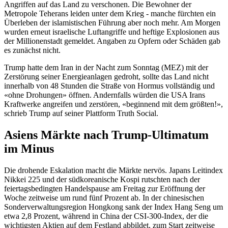
Angriffen auf das Land zu verschonen. Die Bewohner der
Metropole Teherans leiden unter dem Krieg - manche fürchten ein
Überleben der islamistischen Führung aber noch mehr. Am Morgen
wurden erneut israelische Luftangriffe und heftige Explosionen aus
der Millionenstadt gemeldet. Angaben zu Opfern oder Schäden gab
es zunächst nicht.
Trump hatte dem Iran in der Nacht zum Sonntag (MEZ) mit der
Zerstörung seiner Energieanlagen gedroht, sollte das Land nicht
innerhalb von 48 Stunden die Straße von Hormus vollständig und
«ohne Drohungen» öffnen. Andernfalls würden die USA Irans
Kraftwerke angreifen und zerstören, «beginnend mit dem größten!»,
schrieb Trump auf seiner Plattform Truth Social.
Asiens Märkte nach Trump-Ultimatum
im Minus
Die drohende Eskalation macht die Märkte nervös. Japans Leitindex
Nikkei 225 und der südkoreanische Kospi rutschten nach der
feiertagsbedingten Handelspause am Freitag zur Eröffnung der
Woche zeitweise um rund fünf Prozent ab. In der chinesischen
Sonderverwaltungsregion Hongkong sank der Index Hang Seng um
etwa 2,8 Prozent, während in China der CSI-300-Index, der die
wichtigsten Aktien auf dem Festland abbildet, zum Start zeitweise