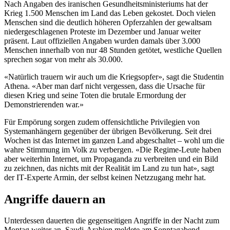
Nach Angaben des iranischen Gesundheitsministeriums hat der
Krieg 1.500 Menschen im Land das Leben gekostet. Doch vielen
Menschen sind die deutlich höheren Opferzahlen der gewaltsam
niedergeschlagenen Proteste im Dezember und Januar weiter
präsent. Laut offiziellen Angaben wurden damals über 3.000
Menschen innerhalb von nur 48 Stunden getötet, westliche Quellen
sprechen sogar von mehr als 30.000.
«Natürlich trauern wir auch um die Kriegsopfer», sagt die Studentin
Athena. «Aber man darf nicht vergessen, dass die Ursache für
diesen Krieg und seine Toten die brutale Ermordung der
Demonstrierenden war.»
Für Empörung sorgen zudem offensichtliche Privilegien von
Systemanhängern gegenüber der übrigen Bevölkerung. Seit drei
Wochen ist das Internet im ganzen Land abgeschaltet – wohl um die
wahre Stimmung im Volk zu verbergen. «Die Regime-Leute haben
aber weiterhin Internet, um Propaganda zu verbreiten und ein Bild
zu zeichnen, das nichts mit der Realität im Land zu tun hat», sagt
der IT‑Experte Armin, der selbst keinen Netzzugang mehr hat.
Angriffe dauern an
Unterdessen dauerten die gegenseitigen Angriffe in der Nacht zum
Montag weiter an. Saudi-Arabien meldete am Sonntagabend