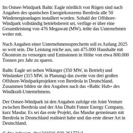
Im Ostsee-Windpark Baltic Eagle nördlich von Rügen sind nach
Angaben des spanischen Energiekonzerns Iberdrola alle 50
Windenergieanlagen installiert worden. Sobald der Offshore-
Windpark vollständig betriebsbereit sei, verfüge er über eine
Gesamtleistung von 476 Megawatt (MW), teilte das Unternehmen
weiter mit.
Nach Angaben einer Unternehmenssprecherin soll es Anfang 2025
so weit sein. Die Leistung reiche aus, um 475.000 Haushalte mit
Ökostrom zu versorgen und Emissionen in Höhe von etwa 800.000
Tonnen pro Jahr zu sparen.
Baltic Eagle sei neben Wikinger (350 MW, in Betrieb) und
Windanker (315 MW, in Planung) das zweite von drei großen
Offshore-Windparkprojekten von Iberdrola in Deutschland.
Zusammen bilden sie den Angaben nach das «Baltic Hub» des
Windkraft-Unternehmens.
Der Ostsee-Windpark ist den Angaben zufolge ein Joint Venture
zwischen Iberdrola und der Abu Dhabi Future Energy Company,
kurz Masdar. Es sei das erste Projekt, das Masdar gemeinsam mit
Iberdrola in Deutschland realisiert habe und das erste dieser Art in
Deutschland.