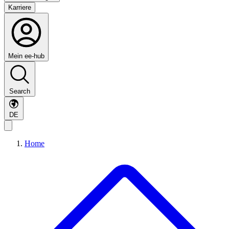
Karriere
Mein ee-hub
Search
DE
Home