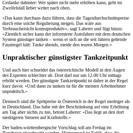
Gedanke dahinter: Wer später nicht mehr erhöhen kann, geht im
Zweifelsfall lieber weiter nach oben.
«Das kann durchaus dazu führen, dass die Tagesdurchschnittspreise
durch eine solche Regulierung steigen. Das wäre aus
Verbrauchersicht kontraproduktiv», sagt Laberer und fügt hinzu:
«Ziemlich sicher kann der informierte Autofahrer mit dem deutschen
System günstiger tanken – wenn er sich an die seit Jahren geltende
Faustregel hält: Tanke abends, meide den teuren Morgen.»
Unpraktischer günstigster Tankzeitpunkt
Und auch hier schneidet das österreichische Modell in den Augen
des Experten schlechter ab. Dort darf nur um 12.00 Uhr mittags
erhöht werden. Der günstigste Tankzeitpunkt ist daher in der Regel
kurz davor. «Und dann zu tanken ist für die meisten Arbeitnehmer
unpraktisch.»
Dennoch sind die Spritpreise in Österreich in der Regel niedriger als
in Deutschland. Das habe mit der Beschränkung auf eine Erhöhung
am Tag aber nichts zu tun, betont Laberer: «Das liegt an den dort
niedrigeren Steuern auf Kraftstoffe.»
Der baden-württembergische Vorschlag soll am Freitag im
Bundesrat eingebracht werden. Hintergrund ist Kritik, dass die