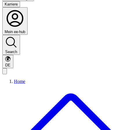
Karriere
Mein ee-hub
Search
DE
Home