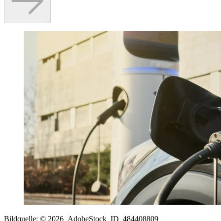
Bildquelle: © 2026_AdobeStock_ID_484408809