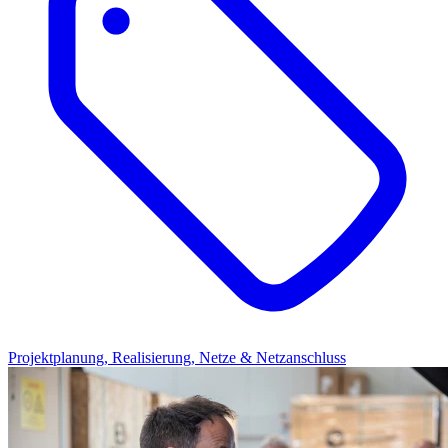
Projektplanung, Realisierung, Netze & Netzanschluss