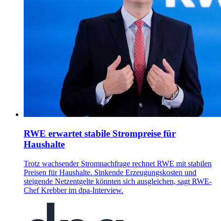
RWE erwartet stabile Strompreise für
Haushalte
Trotz wachsender Stromnachfrage rechnet RWE mit stabilen
Preisen für Haushalte. Sinkende Erzeugungskosten und
steigende Netzentgelte könnten sich ausgleichen, sagt RWE-
Chef Krebber im dpa-Interview.