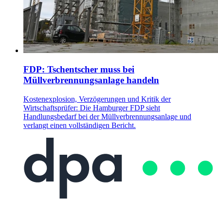
FDP: Tschentscher muss bei
Müllverbrennungsanlage handeln
Kostenexplosion, Verzögerungen und Kritik der
Wirtschaftsprüfer: Die Hamburger FDP sieht
Handlungsbedarf bei der Müllverbrennungsanlage und
verlangt einen vollständigen Bericht.