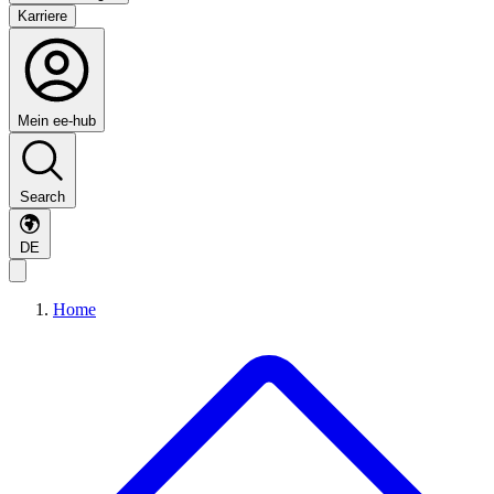
Karriere
Mein ee-hub
Search
DE
Home