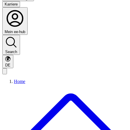
Karriere
Mein ee-hub
Search
DE
Home