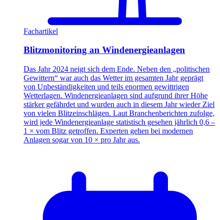
Fachartikel
Blitzmonitoring an Windenergieanlagen
Das Jahr 2024 neigt sich dem Ende. Neben den „politischen
Gewittern“ war auch das Wetter im gesamten Jahr geprägt
von Unbeständigkeiten und teils enormen gewittrigen
Wetterlagen. Windenergieanlagen sind aufgrund ihrer Höhe
stärker gefährdet und wurden auch in diesem Jahr wieder Ziel
von vielen Blitzeinschlägen. Laut Branchenberichten zufolge,
wird jede Windenergieanlage statistisch gesehen jährlich 0,6 –
1 × vom Blitz getroffen. Experten gehen bei modernen
Anlagen sogar von 10 × pro Jahr aus.