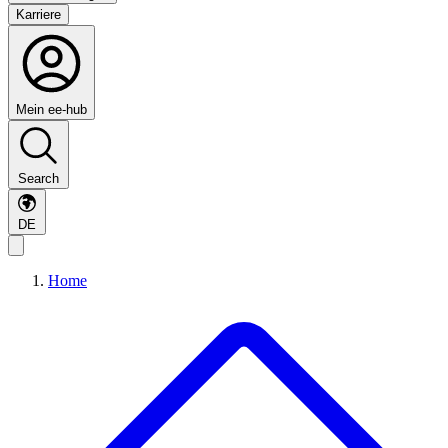
Karriere
Mein ee-hub
Search
DE
Home