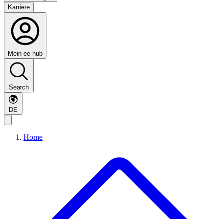
Karriere
Mein ee-hub
Search
DE
Home