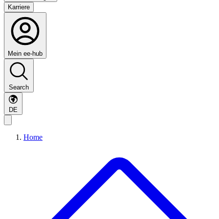
Karriere
Mein ee-hub
Search
DE
Home