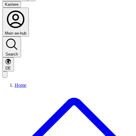
Karriere
Mein ee-hub
Search
DE
Home