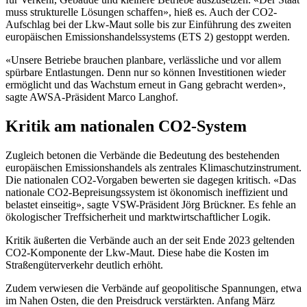
muss strukturelle Lösungen schaffen», hieß es. Auch der CO2-
Aufschlag bei der Lkw-Maut solle bis zur Einführung des zweiten
europäischen Emissionshandelssystems (ETS 2) gestoppt werden.
«Unsere Betriebe brauchen planbare, verlässliche und vor allem
spürbare Entlastungen. Denn nur so können Investitionen wieder
ermöglicht und das Wachstum erneut in Gang gebracht werden»,
sagte AWSA-Präsident Marco Langhof.
Kritik am nationalen CO2-System
Zugleich betonen die Verbände die Bedeutung des bestehenden
europäischen Emissionshandels als zentrales Klimaschutzinstrument.
Die nationalen CO2-Vorgaben bewerten sie dagegen kritisch. «Das
nationale CO2-Bepreisungssystem ist ökonomisch ineffizient und
belastet einseitig», sagte VSW-Präsident Jörg Brückner. Es fehle an
ökologischer Treffsicherheit und marktwirtschaftlicher Logik.
Kritik äußerten die Verbände auch an der seit Ende 2023 geltenden
CO2-Komponente der Lkw-Maut. Diese habe die Kosten im
Straßengüterverkehr deutlich erhöht.
Zudem verwiesen die Verbände auf geopolitische Spannungen, etwa
im Nahen Osten, die den Preisdruck verstärkten. Anfang März