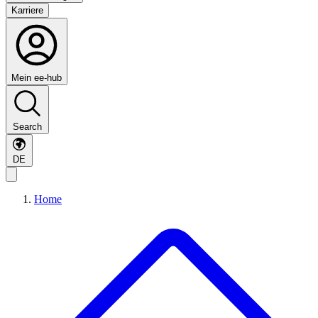
Karriere
Mein ee-hub
Search
DE
Home