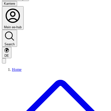
Karriere
Mein ee-hub
Search
DE
Home