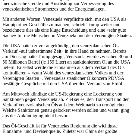
medizinische Geräte und Ausrüstung zur Verbesserung des
venezolanischen Stromnetzes und der Energieanlagen.
Mit anderen Worten, Venezuela verpflichte sich, mit den USA als
Hauptpartner Geschäfte zu machen, schrieb Trump weiter und
bezeichnete dies als eine kluge Entscheidung und eine «sehr gute
Sache» für die Menschen in Venezuela und den Vereinigten Staaten.
Die USA hatten zuvor angekündigt, den venezolanischen Öl-
Verkauf «auf unbestimmte Zeit» in ihre Hand zu nehmen. Bereits
am Dienstag hatte Trump gesagt, Venezuela werde zwischen 30 und
50 Millionen Barrel (je 159 Liter) an sanktioniertem Öl an die USA
liefern. Er selbst werde die Einnahmen aus dem Verkauf des Öls
kontrollieren – «zum Wohl des venezolanischen Volkes und der
Vereinigten Staaten». Venezuelas staatlicher Ölkonzern PDVSA
bestätigte Gespräche mit den USA über den Verkauf von Erdöl.
Am Mittwoch kündigte die US-Regierung eine Lockerung von
Sanktionen gegen Venezuela an. Ziel sei es, den Transport und den
Verkauf venezolanischen Öls auf dem Weltmarkt zu ermöglichen.
Welche Sanktionen genau gelockert werden sollen und wann, ging
aus der Ankündigung nicht hervor.
Das Öl-Geschäft ist für Venezuelas Regierung die wichtigste
Einnahme- und Devisenquelle. Zuletzt war China der größte