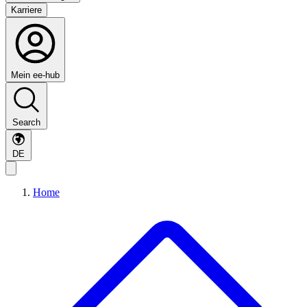
Karriere
Mein ee-hub
Search
DE
Home