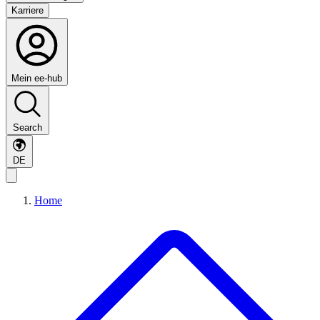
Karriere
Mein ee-hub
Search
DE
Home