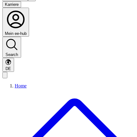
Karriere
Mein ee-hub
Search
DE
Home