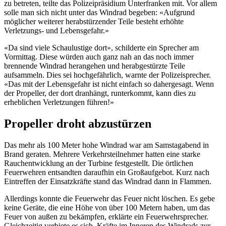
zu betreten, teilte das Polizeipräsidium Unterfranken mit. Vor allem
solle man sich nicht unter das Windrad begeben: «Aufgrund
möglicher weiterer herabstürzender Teile besteht erhöhte
Verletzungs- und Lebensgefahr.»
«Da sind viele Schaulustige dort», schilderte ein Sprecher am
Vormittag. Diese würden auch ganz nah an das noch immer
brennende Windrad herangehen und herabgestürzte Teile
aufsammeln. Dies sei hochgefährlich, warnte der Polizeisprecher.
«Das mit der Lebensgefahr ist nicht einfach so dahergesagt. Wenn
der Propeller, der dort dranhängt, runterkommt, kann dies zu
erheblichen Verletzungen führen!»
Propeller droht abzustürzen
Das mehr als 100 Meter hohe Windrad war am Samstagabend in
Brand geraten. Mehrere Verkehrsteilnehmer hatten eine starke
Rauchentwicklung an der Turbine festgestellt. Die örtlichen
Feuerwehren entsandten daraufhin ein Großaufgebot. Kurz nach
Eintreffen der Einsatzkräfte stand das Windrad dann in Flammen.
Allerdings konnte die Feuerwehr das Feuer nicht löschen. Es gebe
keine Geräte, die eine Höhe von über 100 Metern haben, um das
Feuer von außen zu bekämpfen, erklärte ein Feuerwehrsprecher.
Gleichzeitig verbiete es sich, Kräfte im Inneren des Windrads zur