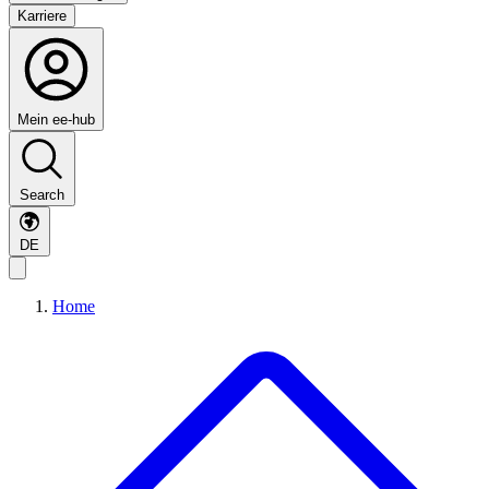
Karriere
Mein ee-hub
Search
DE
Home