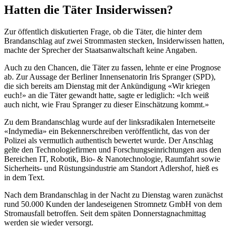
Hatten die Täter Insiderwissen?
Zur öffentlich diskutierten Frage, ob die Täter, die hinter dem
Brandanschlag auf zwei Strommasten stecken, Insiderwissen hatten,
machte der Sprecher der Staatsanwaltschaft keine Angaben.
Auch zu den Chancen, die Täter zu fassen, lehnte er eine Prognose
ab. Zur Aussage der Berliner Innensenatorin Iris Spranger (SPD),
die sich bereits am Dienstag mit der Ankündigung «Wir kriegen
euch!» an die Täter gewandt hatte, sagte er lediglich: «Ich weiß
auch nicht, wie Frau Spranger zu dieser Einschätzung kommt.»
Zu dem Brandanschlag wurde auf der linksradikalen Internetseite
«Indymedia» ein Bekennerschreiben veröffentlicht, das von der
Polizei als vermutlich authentisch bewertet wurde. Der Anschlag
gelte den Technologiefirmen und Forschungseinrichtungen aus den
Bereichen IT, Robotik, Bio- & Nanotechnologie, Raumfahrt sowie
Sicherheits- und Rüstungsindustrie am Standort Adlershof, hieß es
in dem Text.
Nach dem Brandanschlag in der Nacht zu Dienstag waren zunächst
rund 50.000 Kunden der landeseigenen Stromnetz GmbH von dem
Stromausfall betroffen. Seit dem späten Donnerstagnachmittag
werden sie wieder versorgt.