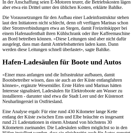
In der Anschaffung seien E-Motoren teurer, die Betriebskosten lägen
aber etwa ein Drittel unter den üblichen Kosten, erklärte Bahlke.
Die Voraussetzungen für den Aufbau einer Ladeinfrastruktur stehen
laut den Initiatoren nicht schlecht, denn oft verfügen Marinas schon
über Stromverbindungen etwa an Stegen, damit Freizeitskipper bei
einem Hafenaufenthalt ihren Kühlschrank oder ihre Kaffeemaschine
an Bord betreiben können. «Diese Leitungen sind aber nicht dafür
ausgelegt, dass man damit Antriebsbatterien laden kann. Dann
werden diese Leitungen schnell überlastet», sagte Bahlke.
Hafen-Ladesäulen für Boote und Autos
«Einer muss anfangen und die Infrastruktur aufbauen, damit
Bootsbetreiber wissen, dass sie auch an der Küste entlangfahren
können», ergänzte Wesemüller. Erste Häfen und Marinas hätten
Interesse signalisiert, Ladesäulen für Elektroboote am Wasser zu
installieren - darunter sind etwa die Stadt Leer und der Küstenort
Neuharlingersiel in Ostfriesland.
Eine Analyse ergab: Für eine rund 430 Kilometer lange Kette
entlang der Küste zwischen Ems und Elbe bräuchte es insgesamt
rund 21 Ladestationen in einem Abstand von höchstens 30
Kilometern zueinander. Die Ladesäulen sollten möglichst so in den
Häfen installiert werden, dass sie gleichzeitig auch für Autos genutzt