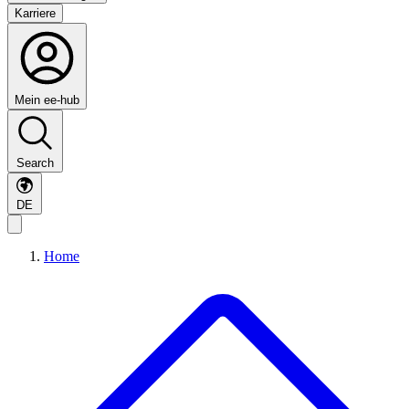
Karriere
Mein ee-hub
Search
DE
Home