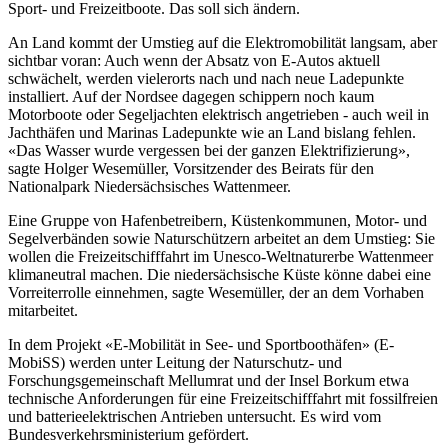
Sport- und Freizeitboote. Das soll sich ändern.
An Land kommt der Umstieg auf die Elektromobilität langsam, aber
sichtbar voran: Auch wenn der Absatz von E-Autos aktuell
schwächelt, werden vielerorts nach und nach neue Ladepunkte
installiert. Auf der Nordsee dagegen schippern noch kaum
Motorboote oder Segeljachten elektrisch angetrieben - auch weil in
Jachthäfen und Marinas Ladepunkte wie an Land bislang fehlen.
«Das Wasser wurde vergessen bei der ganzen Elektrifizierung»,
sagte Holger Wesemüller, Vorsitzender des Beirats für den
Nationalpark Niedersächsisches Wattenmeer.
Eine Gruppe von Hafenbetreibern, Küstenkommunen, Motor- und
Segelverbänden sowie Naturschützern arbeitet an dem Umstieg: Sie
wollen die Freizeitschifffahrt im Unesco-Weltnaturerbe Wattenmeer
klimaneutral machen. Die niedersächsische Küste könne dabei eine
Vorreiterrolle einnehmen, sagte Wesemüller, der an dem Vorhaben
mitarbeitet.
In dem Projekt «E-Mobilität in See- und Sportboothäfen» (E-
MobiSS) werden unter Leitung der Naturschutz- und
Forschungsgemeinschaft Mellumrat und der Insel Borkum etwa
technische Anforderungen für eine Freizeitschifffahrt mit fossilfreien
und batterieelektrischen Antrieben untersucht. Es wird vom
Bundesverkehrsministerium gefördert.