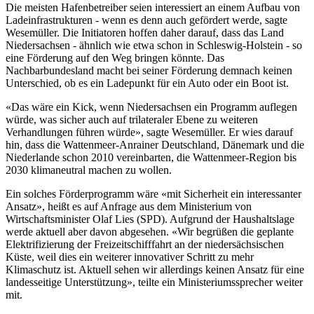
Die meisten Hafenbetreiber seien interessiert an einem Aufbau von
Ladeinfrastrukturen - wenn es denn auch gefördert werde, sagte
Wesemüller. Die Initiatoren hoffen daher darauf, dass das Land
Niedersachsen - ähnlich wie etwa schon in Schleswig-Holstein - so
eine Förderung auf den Weg bringen könnte. Das
Nachbarbundesland macht bei seiner Förderung demnach keinen
Unterschied, ob es ein Ladepunkt für ein Auto oder ein Boot ist.
«Das wäre ein Kick, wenn Niedersachsen ein Programm auflegen
würde, was sicher auch auf trilateraler Ebene zu weiteren
Verhandlungen führen würde», sagte Wesemüller. Er wies darauf
hin, dass die Wattenmeer-Anrainer Deutschland, Dänemark und die
Niederlande schon 2010 vereinbarten, die Wattenmeer-Region bis
2030 klimaneutral machen zu wollen.
Ein solches Förderprogramm wäre «mit Sicherheit ein interessanter
Ansatz», heißt es auf Anfrage aus dem Ministerium von
Wirtschaftsminister Olaf Lies (SPD). Aufgrund der Haushaltslage
werde aktuell aber davon abgesehen. «Wir begrüßen die geplante
Elektrifizierung der Freizeitschifffahrt an der niedersächsischen
Küste, weil dies ein weiterer innovativer Schritt zu mehr
Klimaschutz ist. Aktuell sehen wir allerdings keinen Ansatz für eine
landesseitige Unterstützung», teilte ein Ministeriumssprecher weiter
mit.