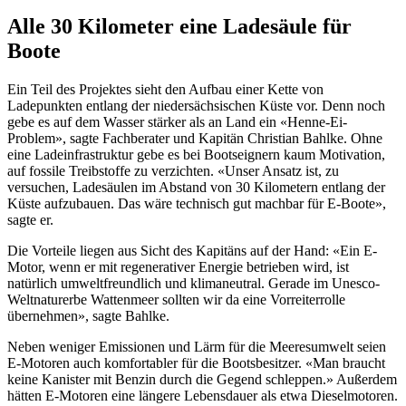
Alle 30 Kilometer eine Ladesäule für
Boote
Ein Teil des Projektes sieht den Aufbau einer Kette von
Ladepunkten entlang der niedersächsischen Küste vor. Denn noch
gebe es auf dem Wasser stärker als an Land ein «Henne-Ei-
Problem», sagte Fachberater und Kapitän Christian Bahlke. Ohne
eine Ladeinfrastruktur gebe es bei Bootseignern kaum Motivation,
auf fossile Treibstoffe zu verzichten. «Unser Ansatz ist, zu
versuchen, Ladesäulen im Abstand von 30 Kilometern entlang der
Küste aufzubauen. Das wäre technisch gut machbar für E-Boote»,
sagte er.
Die Vorteile liegen aus Sicht des Kapitäns auf der Hand: «Ein E-
Motor, wenn er mit regenerativer Energie betrieben wird, ist
natürlich umweltfreundlich und klimaneutral. Gerade im Unesco-
Weltnaturerbe Wattenmeer sollten wir da eine Vorreiterrolle
übernehmen», sagte Bahlke.
Neben weniger Emissionen und Lärm für die Meeresumwelt seien
E-Motoren auch komfortabler für die Bootsbesitzer. «Man braucht
keine Kanister mit Benzin durch die Gegend schleppen.» Außerdem
hätten E-Motoren eine längere Lebensdauer als etwa Dieselmotoren.