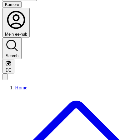
Karriere
Mein ee-hub
Search
DE
Home