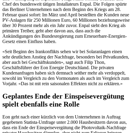
Chef des bundesweit tätigen Installateurs Enpal. Die Folgen spürte
das Berliner Unternehmen nach dem Beginn des Kriegs am 28.
Februar quasi sofort: Im März und April bestellten die Kunden neue
PV-Anlagen für 250 Millionen Euro, 60 Millionen beziehungsweise
über 30 Prozent mehr als ein Jahr zuvor. Enpal sieht den Krieg als
primären Treiber, geht aber davon aus, dass auch die
Ankündigungen des Bundesregierung zum Erneuerbare-Energien-
Gesetz einen Einfluss haben.
«Seit Beginn des Irankonflikts sehen wir bei Solaranlagen einen
sehr deutlichen Anstieg der Nachfrage, besonders bei Privatkunden,
aber auch bei Geschäftskunden», sagt auch Filip Thon,
Geschäftsführer der Eon Energie Deutschland. Die privaten
Kundenanfragen haben sich demnach seither mehr als verdoppelt,
sowohl im Vergleich zu den Vormonaten als auch im Vergleich zum
Vorjahr. «Das ist mit rein saisonalen Effekten nicht zu erklären.»
Geplantes Ende der Einspeisevergütung
spielt ebenfalls eine Rolle
Eon geht nach einer kürzlich von dem Unternehmen in Auftrag
gegebenen Statista-Umfrage unter 2.000 Hausbesitzern davon aus,
dass ein Ende der Einspeisevergütung die Photovoltaik-Nachfrage
privater Hausbesitzer dämpfen, aber nicht zum Erliegen bringen