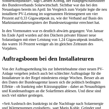
Sonderkonjunktur», sagt Carsten Körnig, der Hauptgeschäftsführer
des Bundesverbands Solarwirtschaft. Sichtbar war das bei den
Neuanlagen bereits im April: Im Vergleich zum Vorjahr legte die neu
installierte PV-Leistung im sogenannten Heimsegment um vier
Prozent auf 0,33 Gigawattpeak zu, wie der Verband auf Basis des
Marktstammdatenregisters der Bundesnetzagentur errechnet hat.
In den Vormonaten war es deutlich abwärts gegangen: Von Januar
bis Ende April wurden auf den Dächern privater Häuser neue
Solaranlagen mit einer Leistung von 1,24 Gigawattpeak installiert,
das waren 16 Prozent weniger als im gleichen Zeitraum des
Vorjahres.
Auftragsboom bei den Installateuren
Von der Auftragserteilung bis zur Inbetriebnahme einer neuen PV-
Anlage vergehen jedoch auch bei schlechter Auftragslage für die
Installateure in der Regel mindestens einige Wochen. Besser als an
den Daten der Bundesagentur lassen sich die politisch bedingten
Effekte - ob Irankrieg oder Kürzungspläne - daher an Neuaufträgen
und Kundenanfragen an die Solarfirmen ablesen. Und diese sind
noch viel stärker gestiegen.
«Seit Ausbruch des Irankriegs ist die Nachfrage nach Solarenergie
und Wärmepumpen explodiert», sagt Mario Kohle, Gründer und