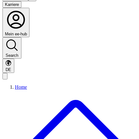
Karriere
Mein ee-hub
Search
DE
Home