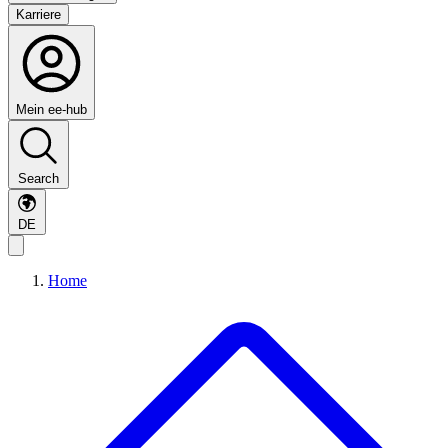
Karriere
Mein ee-hub
Search
DE
Home