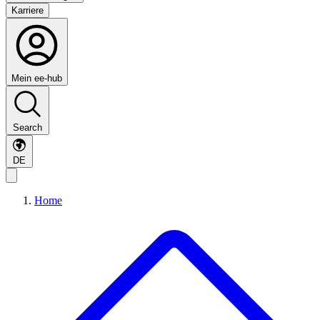
Karriere
Mein ee-hub
Search
DE
Home