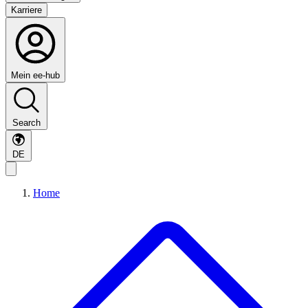
Karriere
Mein ee-hub
Search
DE
Home